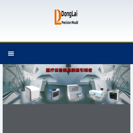
跳
至
内
容
F
T
G
B
Menu
关于我们
全氟己酮产品
模具资讯
联系我们
a
w
i
i
c
i
t
t
e
t
h
b
b
t
u
u
o
e
b
c
o
r
k
k
e
t
注塑模具,模具设计
与制造,塑料模具,塑
胶模具,模具加工