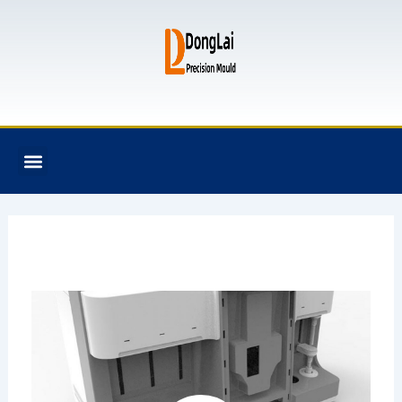
跳
至
内
容
F
T
G
B
Menu
关于我们
全氟己酮产品
模具资讯
联系我们
a
w
i
i
c
i
t
t
e
t
h
b
b
t
u
u
o
e
b
c
o
r
k
k
e
t