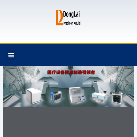
跳
至
内
容
F
T
G
B
Menu
关于我们
全氟己酮产品
模具资讯
联系我们
a
w
i
i
c
i
t
t
e
t
h
b
b
t
u
u
o
e
b
c
o
r
k
k
e
t
注塑模具,模具设计
与制造,塑料模具,塑
胶模具,模具加工