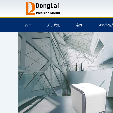
跳
至
内
容
首页
关于我们
案例
全氟己酮
注塑模具,模具设计与
模具,塑胶模具,模具