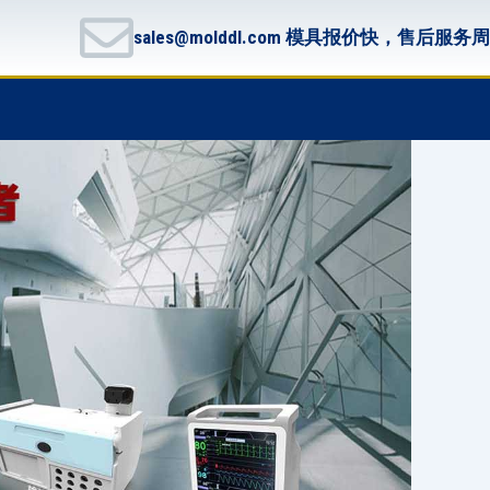
sales@molddl.com 模具报价快，售后服务
F
T
G
B
a
w
i
i
c
i
t
t
e
t
h
b
b
t
u
u
o
e
b
c
o
r
k
k
e
t