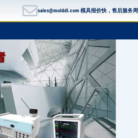
sales@molddl.com 模具报价快，售后服务
F
T
G
B
a
w
i
i
c
i
t
t
e
t
h
b
b
t
u
u
o
e
b
c
o
r
k
k
e
t