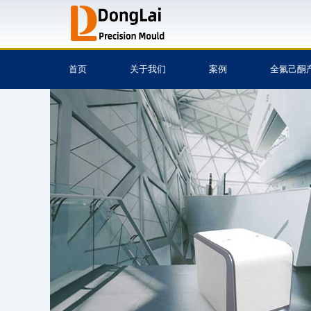
跳
至
内
容
首页
关于我们
案例
全氟己酮
注塑模具,模具设计与
模具,塑胶模具,模具