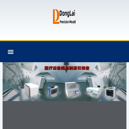
跳
至
内
容
F
T
G
B
Menu
关于我们
全氟己酮产品
模具资讯
联系我们
a
w
i
i
c
i
t
t
e
t
h
b
b
t
u
u
o
e
b
c
o
r
k
k
e
t
注塑模具,模具设计
与制造,塑料模具,塑
胶模具,模具加工