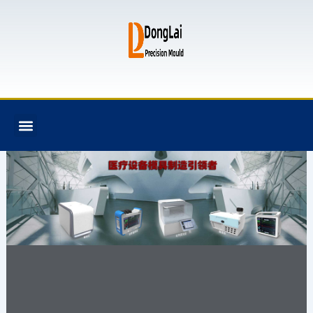
跳
至
内
容
F
T
G
B
Menu
关于我们
全氟己酮产品
模具资讯
联系我们
a
w
i
i
c
i
t
t
e
t
h
b
b
t
u
u
o
e
b
c
o
r
k
k
e
t
注塑模具,模具设计
与制造,塑料模具,塑
胶模具,模具加工