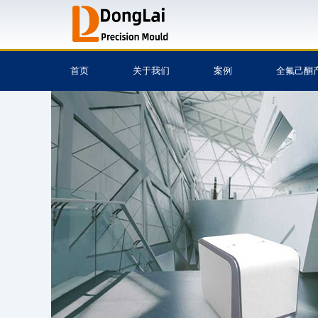
跳
至
内
容
首页
关于我们
案例
全氟己酮
注塑模具,模具设计与
模具,塑胶模具,模具