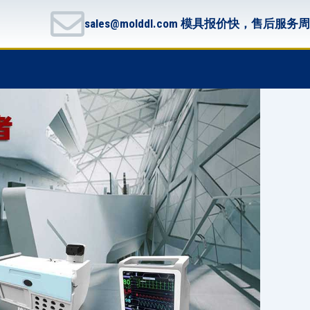
sales@molddl.com 模具报价快，售后服务
F
T
G
B
a
w
i
i
c
i
t
t
e
t
h
b
b
t
u
u
o
e
b
c
o
r
k
k
e
t