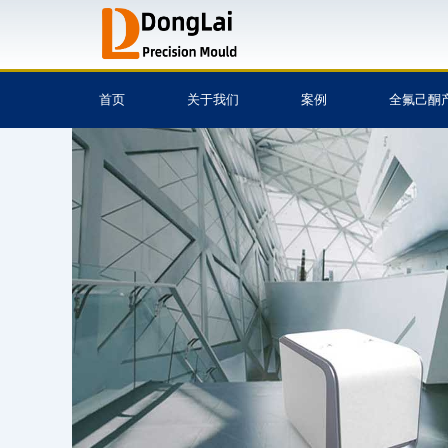
跳
至
内
容
首页
关于我们
案例
全氟己酮
注塑模具,模具设计与
模具,塑胶模具,模具