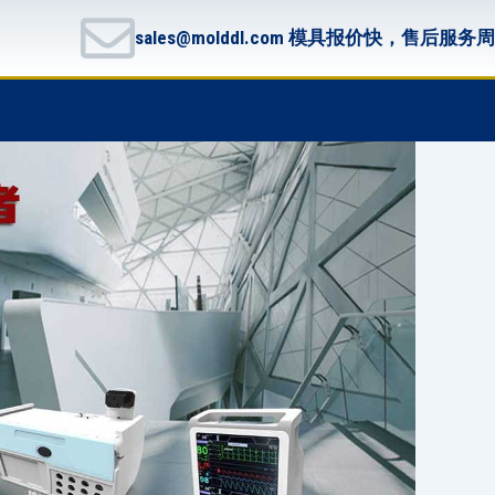
sales@molddl.com 模具报价快，售后服务
F
T
G
B
a
w
i
i
c
i
t
t
e
t
h
b
b
t
u
u
o
e
b
c
o
r
k
k
e
t