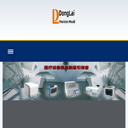
跳
至
内
容
F
T
G
B
Menu
关于我们
全氟己酮产品
模具资讯
联系我们
a
w
i
i
c
i
t
t
e
t
h
b
b
t
u
u
o
e
b
c
o
r
k
k
e
t
注塑模具,模具设计
与制造,塑料模具,塑
胶模具,模具加工