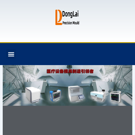
跳
至
内
容
F
T
G
B
Menu
关于我们
全氟己酮产品
模具资讯
联系我们
a
w
i
i
c
i
t
t
e
t
h
b
b
t
u
u
o
e
b
c
o
r
k
k
e
t
注塑模具,模具设计
与制造,塑料模具,塑
胶模具,模具加工