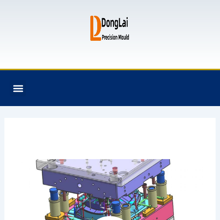
跳
至
内
容
F
T
G
B
Menu
关于我们
全氟己酮产品
模具资讯
联系我们
a
w
i
i
c
i
t
t
e
t
h
b
b
t
u
u
o
e
b
c
o
r
k
k
e
t