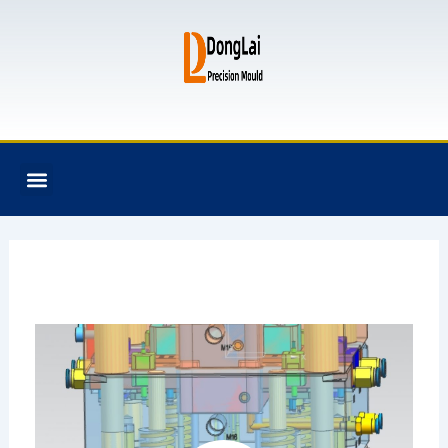
跳
至
内
容
F
T
G
B
Menu
关于我们
全氟己酮产品
模具资讯
联系我们
a
w
i
i
c
i
t
t
e
t
h
b
b
t
u
u
o
e
b
c
o
r
k
k
e
t