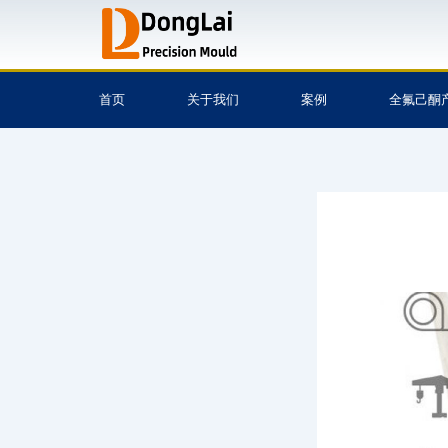
跳
至
内
容
首页
关于我们
案例
全氟己酮