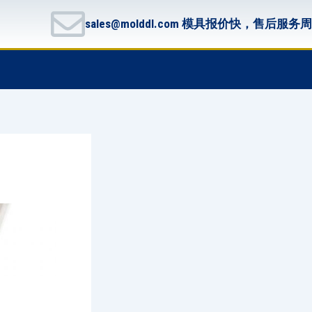
sales@molddl.com 模具报价快，售后服务
F
T
G
B
a
w
i
i
c
i
t
t
e
t
h
b
b
t
u
u
o
e
b
c
o
r
k
k
e
t