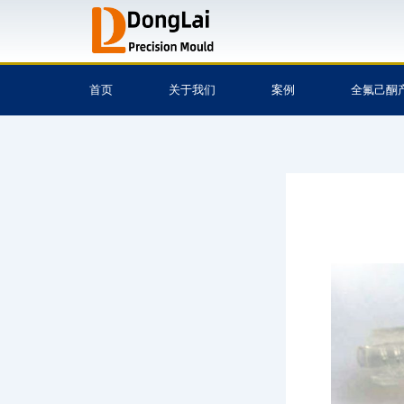
跳
至
内
容
首页
关于我们
案例
全氟己酮