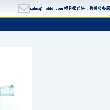
sales@molddl.com 模具报价快，售后服务
F
T
G
B
a
w
i
i
c
i
t
t
e
t
h
b
b
t
u
u
o
e
b
c
o
r
k
k
e
t