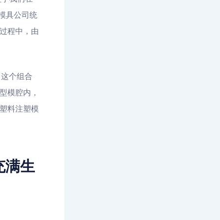
模具公司统
得过程中，由
，这个组合
型模腔内，
塑料注塑模
充满生