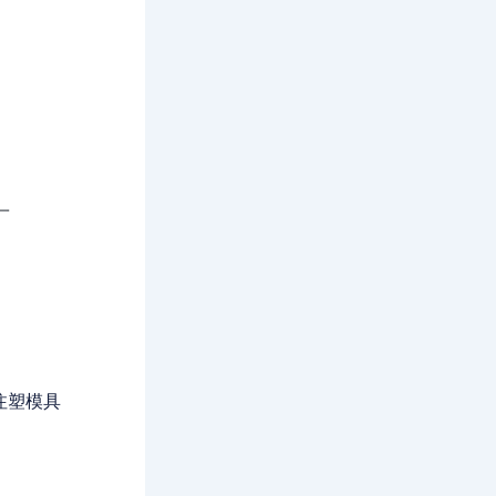
厂
厂
注塑模具