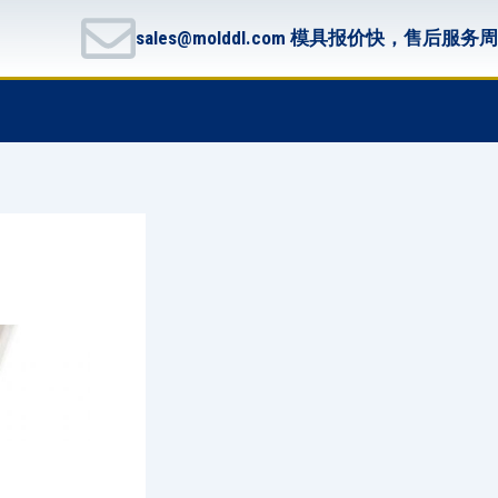
sales@molddl.com 模具报价快，售后服务
F
T
G
B
a
w
i
i
c
i
t
t
e
t
h
b
b
t
u
u
o
e
b
c
o
r
k
k
e
t