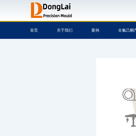
跳
至
内
容
首页
关于我们
案例
全氟己酮