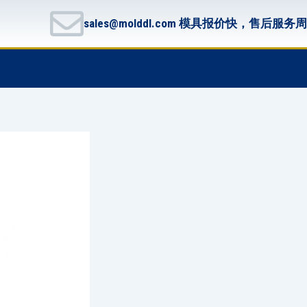
sales@molddl.com 模具报价快，售后服务
F
T
G
B
a
w
i
i
c
i
t
t
e
t
h
b
b
t
u
u
o
e
b
c
o
r
k
k
e
t