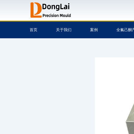
跳
至
内
容
首页
关于我们
案例
全氟己酮