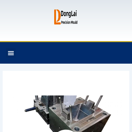
跳
至
内
容
F
T
G
B
Menu
关于我们
全氟己酮产品
模具资讯
联系我们
a
w
i
i
c
i
t
t
e
t
h
b
b
t
u
u
o
e
b
c
o
r
k
k
e
t