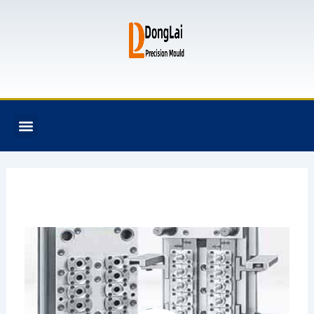
跳
至
内
容
F
T
G
B
Menu
关于我们
全氟己酮产品
模具资讯
联系我们
a
w
i
i
c
i
t
t
e
t
h
b
b
t
u
u
o
e
b
c
o
r
k
k
e
t