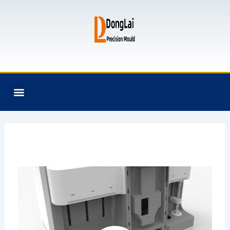
跳
至
内
容
F
T
G
B
Menu
关于我们
全氟己酮产品
模具资讯
联系我们
a
w
i
i
c
i
t
t
e
t
h
b
b
t
u
u
o
e
b
c
o
r
k
k
e
t