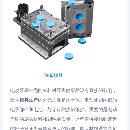
注塑模具
电动牙刷外壳的材料对牙齿健康并没有直接的影响，
因为
模具生产
的外壳主要是用于保护电动牙刷内部的
电子部件和电池，与牙齿的接触很少。重要的是电动
牙刷的刷头材料和刷毛的质量，这些直接接触到牙齿
的部分对牙齿健康有更大的影响。刷头材料通常是尼