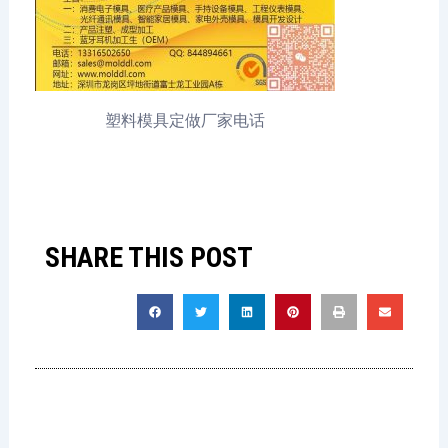
塑料模具定做厂家电话
SHARE THIS POST