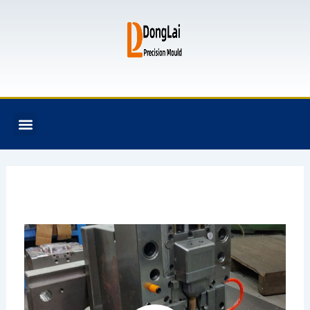
跳
至
内
容
F
T
G
B
Menu
关于我们
全氟己酮产品
模具资讯
联系我们
a
w
i
i
c
i
t
t
e
t
h
b
b
t
u
u
o
e
b
c
o
r
k
k
e
t