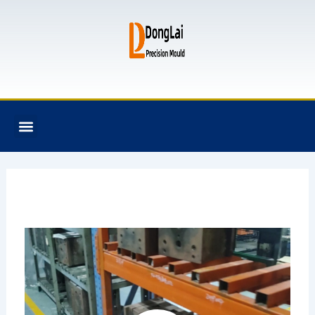
跳
至
内
容
F
T
G
B
Menu
关于我们
全氟己酮产品
模具资讯
联系我们
a
w
i
i
c
i
t
t
e
t
h
b
b
t
u
u
o
e
b
c
o
r
k
k
e
t