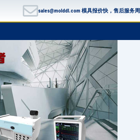
sales@molddl.com 模具报价快，售后服务
F
T
G
B
a
w
i
i
c
i
t
t
e
t
h
b
b
t
u
u
o
e
b
c
o
r
k
k
e
t