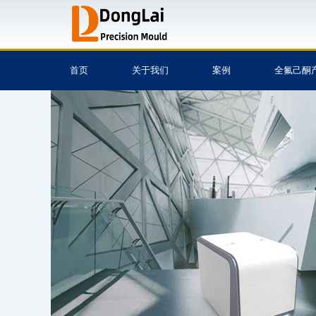
跳
至
内
容
首页
关于我们
案例
全氟己酮
注塑模具,模具设计与
模具,塑胶模具,模具