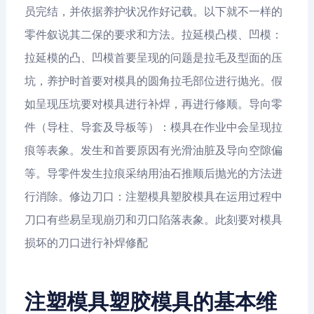
员完结，并依据养护状况作好记载。以下就不一样的
零件叙说其二保的要求和方法。拉延模凸模、凹模：
拉延模的凸、凹模首要呈现的问题是拉毛及型面的压
坑，养护时首要对模具的圆角拉毛部位进行抛光。假
如呈现压坑要对模具进行补焊，再进行修顺。导向零
件（导柱、导套及导板等）：模具在作业中会呈现拉
痕等表象。发生和首要原因有光滑油脏及导向空隙偏
等。导零件发生拉痕采纳用油石推顺后抛光的方法进
行消除。修边刀口：注塑模具塑胶模具在运用过程中
刀口有些易呈现崩刃和刃口陷落表象。此刻要对模具
损坏的刀口进行补焊修配
注塑模具塑胶模具的基本维