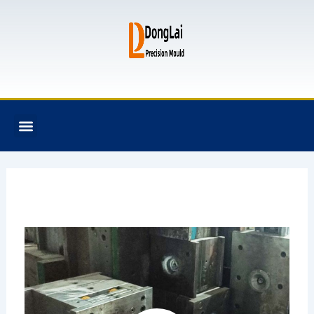
跳
至
内
容
F
T
G
B
Menu
关于我们
全氟己酮产品
模具资讯
联系我们
a
w
i
i
c
i
t
t
e
t
h
b
b
t
u
u
o
e
b
c
o
r
k
k
e
t