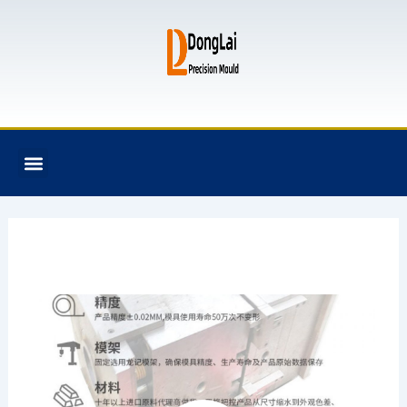
跳
至
内
容
F
T
G
B
Menu
关于我们
全氟己酮产品
模具资讯
联系我们
a
w
i
i
c
i
t
t
e
t
h
b
b
t
u
u
o
e
b
c
o
r
k
k
e
t