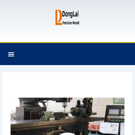
跳
至
内
容
F
T
G
B
Menu
关于我们
全氟己酮产品
模具资讯
联系我们
a
w
i
i
c
i
t
t
e
t
h
b
b
t
u
u
o
e
b
c
o
r
k
k
e
t