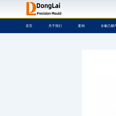
跳
至
内
容
首页
关于我们
案例
全氟己酮