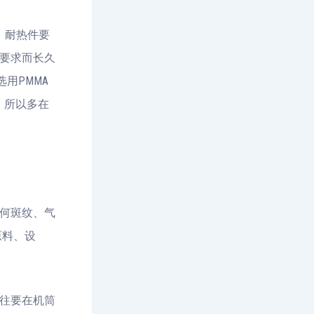
，耐热件要
要求而长久
用PMMA
，所以多在
何斑纹、气
原料、设
往要在机筒