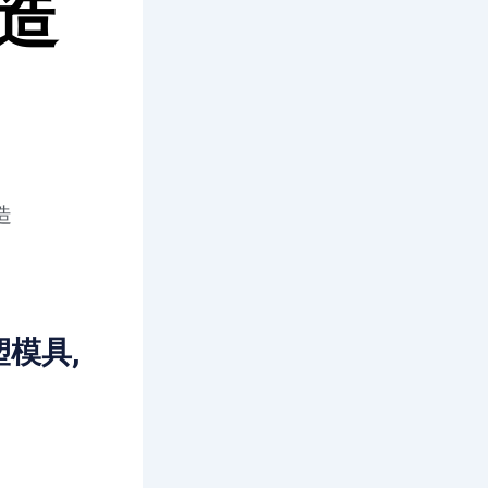
造
造
模具,