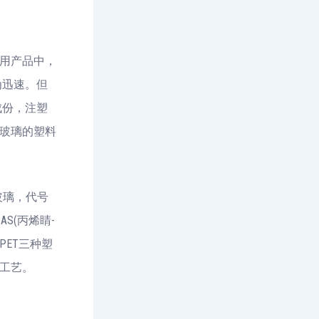
用产品中，
为迅速。但
成份，注塑
玻璃的塑料
玻璃，代号
S(丙烯睛-
PET三种塑
工艺。