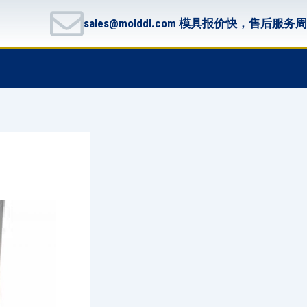
sales@molddl.com 模具报价快，售后服务
F
T
G
B
a
w
i
i
c
i
t
t
e
t
h
b
b
t
u
u
o
e
b
c
o
r
k
k
e
t