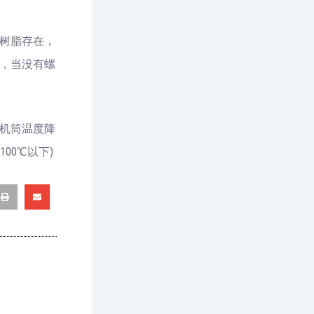
树脂存在，
，当没有螺
机筒温度降
00℃以下)