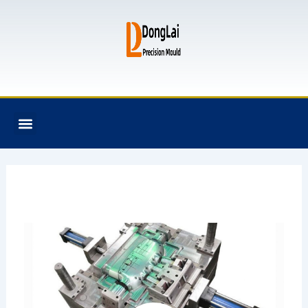
跳
至
内
容
F
T
G
B
Menu
关于我们
全氟己酮产品
模具资讯
联系我们
a
w
i
i
c
i
t
t
e
t
h
b
b
t
u
u
o
e
b
c
o
r
k
k
e
t